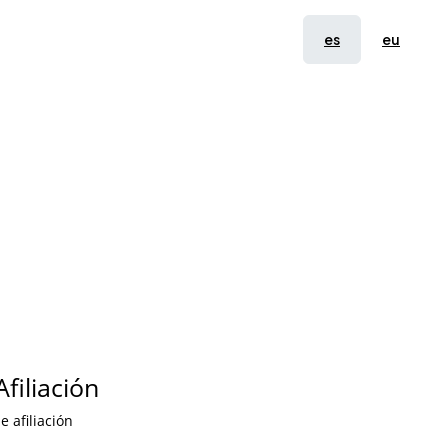
es
eu
Afiliación
e afiliación