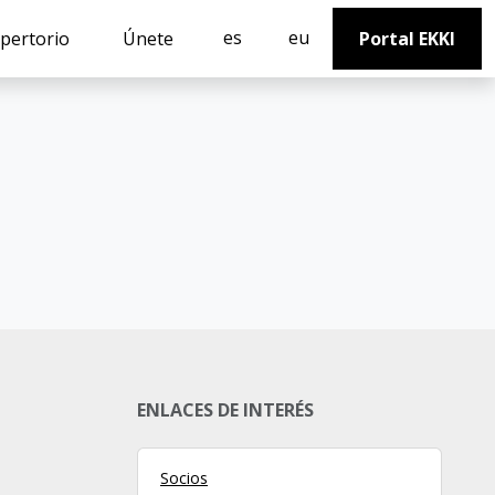
es
eu
pertorio
Únete
Portal EKKI
ENLACES DE INTERÉS
Socios